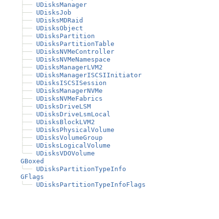
├──
UDisksManager
├──
UDisksJob
├──
UDisksMDRaid
├──
UDisksObject
├──
UDisksPartition
├──
UDisksPartitionTable
├──
UDisksNVMeController
├──
UDisksNVMeNamespace
├──
UDisksManagerLVM2
├──
UDisksManagerISCSIInitiator
├──
UDisksISCSISession
├──
UDisksManagerNVMe
├──
UDisksNVMeFabrics
├──
UDisksDriveLSM
├──
UDisksDriveLsmLocal
├──
UDisksBlockLVM2
├──
UDisksPhysicalVolume
├──
UDisksVolumeGroup
├──
UDisksLogicalVolume
╰──
UDisksVDOVolume
GBoxed
╰──
UDisksPartitionTypeInfo
GFlags
╰──
UDisksPartitionTypeInfoFlags