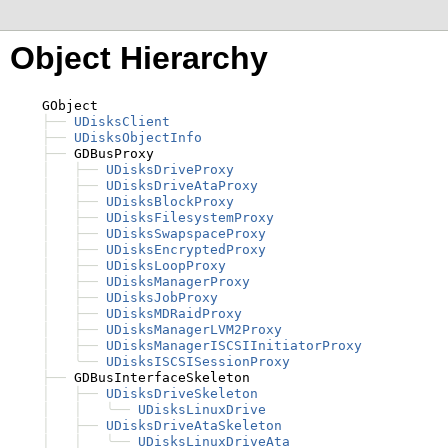
Object Hierarchy
    GObject

├──
UDisksClient
├──
UDisksObjectInfo
├──
 GDBusProxy

│
├──
UDisksDriveProxy
│
├──
UDisksDriveAtaProxy
│
├──
UDisksBlockProxy
│
├──
UDisksFilesystemProxy
│
├──
UDisksSwapspaceProxy
│
├──
UDisksEncryptedProxy
│
├──
UDisksLoopProxy
│
├──
UDisksManagerProxy
│
├──
UDisksJobProxy
│
├──
UDisksMDRaidProxy
│
├──
UDisksManagerLVM2Proxy
│
├──
UDisksManagerISCSIInitiatorProxy
│
╰──
UDisksISCSISessionProxy
├──
 GDBusInterfaceSkeleton

│
├──
UDisksDriveSkeleton
│
│
╰──
UDisksLinuxDrive
│
├──
UDisksDriveAtaSkeleton
│
│
╰──
UDisksLinuxDriveAta