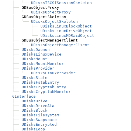
│
╰──
UDisksISCSISessionSkeleton
├──
 GDBusObjectProxy

│
╰──
UDisksObjectProxy
├──
 GDBusObjectSkeleton

│
╰──
UDisksObjectSkeleton
│
├──
UDisksLinuxBlockObject
│
├──
UDisksLinuxDriveObject
│
╰──
UDisksLinuxMDRaidObject
├──
 GDBusObjectManagerClient

│
╰──
UDisksObjectManagerClient
├──
UDisksDaemon
├──
UDisksLinuxDevice
├──
UDisksMount
├──
UDisksMountMonitor
├──
UDisksProvider
│
╰──
UDisksLinuxProvider
├──
UDisksState
├──
UDisksFstabEntry
├──
UDisksCrypttabEntry
╰──
UDisksCrypttabMonitor
GInterface
├──
UDisksDrive
├──
UDisksDriveAta
├──
UDisksBlock
├──
UDisksFilesystem
├──
UDisksSwapspace
├──
UDisksEncrypted
├──
UDisksLoop