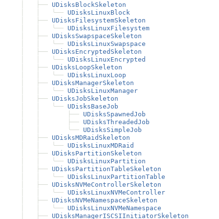
│
├──
UDisksBlockSkeleton
│
│
╰──
UDisksLinuxBlock
│
├──
UDisksFilesystemSkeleton
│
│
╰──
UDisksLinuxFilesystem
│
├──
UDisksSwapspaceSkeleton
│
│
╰──
UDisksLinuxSwapspace
│
├──
UDisksEncryptedSkeleton
│
│
╰──
UDisksLinuxEncrypted
│
├──
UDisksLoopSkeleton
│
│
╰──
UDisksLinuxLoop
│
├──
UDisksManagerSkeleton
│
│
╰──
UDisksLinuxManager
│
├──
UDisksJobSkeleton
│
│
╰──
UDisksBaseJob
│
│
├──
UDisksSpawnedJob
│
│
├──
UDisksThreadedJob
│
│
╰──
UDisksSimpleJob
│
├──
UDisksMDRaidSkeleton
│
│
╰──
UDisksLinuxMDRaid
│
├──
UDisksPartitionSkeleton
│
│
╰──
UDisksLinuxPartition
│
├──
UDisksPartitionTableSkeleton
│
│
╰──
UDisksLinuxPartitionTable
│
├──
UDisksNVMeControllerSkeleton
│
│
╰──
UDisksLinuxNVMeController
│
├──
UDisksNVMeNamespaceSkeleton
│
│
╰──
UDisksLinuxNVMeNamespace
│
├──
UDisksManagerISCSIInitiatorSkeleton