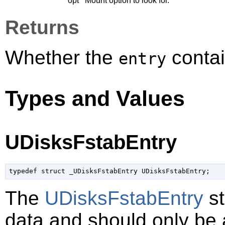
opt
Mount option to look for.
Returns
Whether the
contai
entry
Types and Values
UDisksFstabEntry
typedef struct _UDisksFstabEntry UDisksFstabEntry;
The
UDisksFstabEntry
st
data and should only be