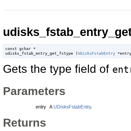
udisks_fstab_entry_get
const 
gchar
 *

udisks_fstab_entry_get_fstype (
UDisksFstabEntry
 *entr
Gets the type field of
ent
Parameters
entry
A
UDisksFstabEntry
.
Returns