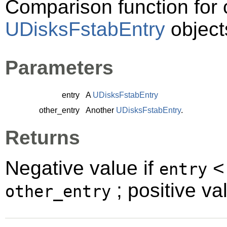
Comparison function for
UDisksFstabEntry
object
Parameters
entry
A
UDisksFstabEntry
other_entry
Another
UDisksFstabEntry
.
Returns
Negative value if
entry
; positive va
other_entry