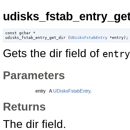
udisks_fstab_entry_get_
const 
gchar
 *

udisks_fstab_entry_get_dir (
UDisksFstabEntry
 *entry
);
Gets the dir field of
entry
Parameters
entry
A
UDisksFstabEntry
.
Returns
The dir field.