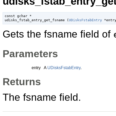
udisks_fstab_entry_ge
const 
gchar
 *

udisks_fstab_entry_get_fsname (
UDisksFstabEntry
 *entr
Gets the fsname field of
Parameters
entry
A
UDisksFstabEntry
.
Returns
The fsname field.