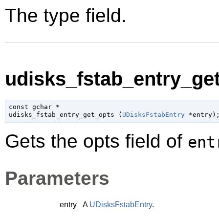
The type field.
udisks_fstab_entry_get
const 
gchar
 *

udisks_fstab_entry_get_opts (
UDisksFstabEntry
 *entry
)
Gets the opts field of
ent
Parameters
entry
A
UDisksFstabEntry
.