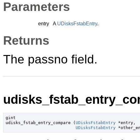
Parameters
entry
A
UDisksFstabEntry
.
Returns
The passno field.
udisks_fstab_entry_co
gint

udisks_fstab_entry_compare (
UDisksFstabEntry
 *entry
,

UDisksFstabEntry
 *other_e