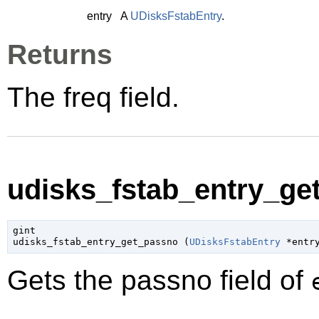
entry
A
UDisksFstabEntry
.
Returns
The freq field.
udisks_fstab_entry_ge
gint

udisks_fstab_entry_get_passno (
UDisksFstabEntry
 *entr
Gets the passno field of