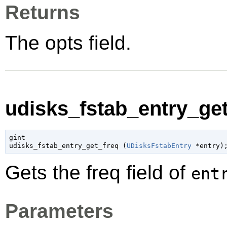
Returns
The opts field.
udisks_fstab_entry_get
gint

udisks_fstab_entry_get_freq (
UDisksFstabEntry
 *entry
)
Gets the freq field of
ent
Parameters