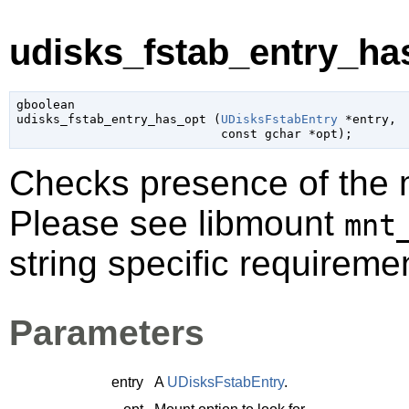
udisks_fstab_entry_has
gboolean

udisks_fstab_entry_has_opt (
UDisksFstabEntry
 *entry
,

const 
gchar
 *opt
);
Checks presence of the 
Please see libmount
mnt
string specific requireme
Parameters
entry
A
UDisksFstabEntry
.