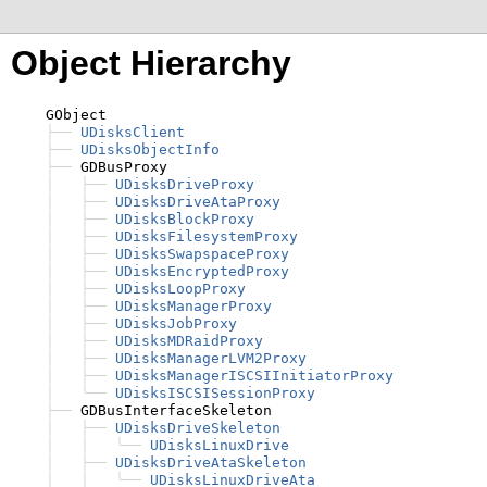
Object Hierarchy
    GObject

├──
UDisksClient
├──
UDisksObjectInfo
├──
 GDBusProxy

│
├──
UDisksDriveProxy
│
├──
UDisksDriveAtaProxy
│
├──
UDisksBlockProxy
│
├──
UDisksFilesystemProxy
│
├──
UDisksSwapspaceProxy
│
├──
UDisksEncryptedProxy
│
├──
UDisksLoopProxy
│
├──
UDisksManagerProxy
│
├──
UDisksJobProxy
│
├──
UDisksMDRaidProxy
│
├──
UDisksManagerLVM2Proxy
│
├──
UDisksManagerISCSIInitiatorProxy
│
╰──
UDisksISCSISessionProxy
├──
 GDBusInterfaceSkeleton

│
├──
UDisksDriveSkeleton
│
│
╰──
UDisksLinuxDrive
│
├──
UDisksDriveAtaSkeleton
│
│
╰──
UDisksLinuxDriveAta