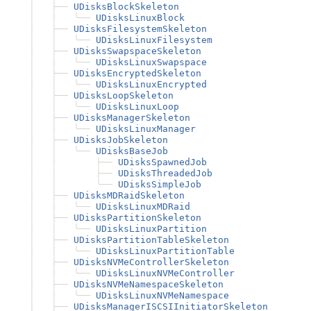
│
├──
UDisksBlockSkeleton
│
│
╰──
UDisksLinuxBlock
│
├──
UDisksFilesystemSkeleton
│
│
╰──
UDisksLinuxFilesystem
│
├──
UDisksSwapspaceSkeleton
│
│
╰──
UDisksLinuxSwapspace
│
├──
UDisksEncryptedSkeleton
│
│
╰──
UDisksLinuxEncrypted
│
├──
UDisksLoopSkeleton
│
│
╰──
UDisksLinuxLoop
│
├──
UDisksManagerSkeleton
│
│
╰──
UDisksLinuxManager
│
├──
UDisksJobSkeleton
│
│
╰──
UDisksBaseJob
│
│
├──
UDisksSpawnedJob
│
│
├──
UDisksThreadedJob
│
│
╰──
UDisksSimpleJob
│
├──
UDisksMDRaidSkeleton
│
│
╰──
UDisksLinuxMDRaid
│
├──
UDisksPartitionSkeleton
│
│
╰──
UDisksLinuxPartition
│
├──
UDisksPartitionTableSkeleton
│
│
╰──
UDisksLinuxPartitionTable
│
├──
UDisksNVMeControllerSkeleton
│
│
╰──
UDisksLinuxNVMeController
│
├──
UDisksNVMeNamespaceSkeleton
│
│
╰──
UDisksLinuxNVMeNamespace
│
├──
UDisksManagerISCSIInitiatorSkeleton