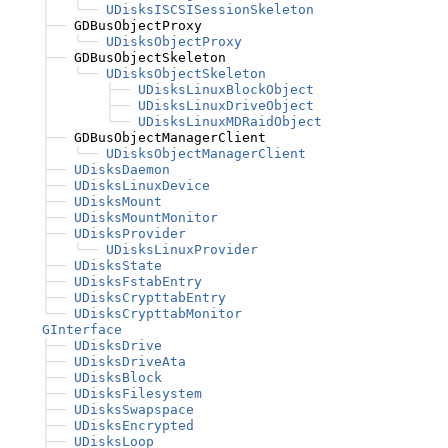
│
╰──
UDisksISCSISessionSkeleton
├──
 GDBusObjectProxy

│
╰──
UDisksObjectProxy
├──
 GDBusObjectSkeleton

│
╰──
UDisksObjectSkeleton
│
├──
UDisksLinuxBlockObject
│
├──
UDisksLinuxDriveObject
│
╰──
UDisksLinuxMDRaidObject
├──
 GDBusObjectManagerClient

│
╰──
UDisksObjectManagerClient
├──
UDisksDaemon
├──
UDisksLinuxDevice
├──
UDisksMount
├──
UDisksMountMonitor
├──
UDisksProvider
│
╰──
UDisksLinuxProvider
├──
UDisksState
├──
UDisksFstabEntry
├──
UDisksCrypttabEntry
╰──
UDisksCrypttabMonitor
GInterface
├──
UDisksDrive
├──
UDisksDriveAta
├──
UDisksBlock
├──
UDisksFilesystem
├──
UDisksSwapspace
├──
UDisksEncrypted
├──
UDisksLoop