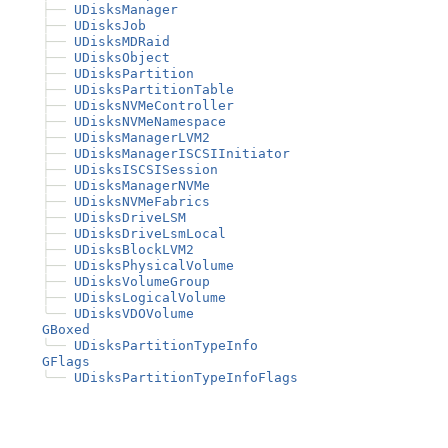
├──
UDisksManager
├──
UDisksJob
├──
UDisksMDRaid
├──
UDisksObject
├──
UDisksPartition
├──
UDisksPartitionTable
├──
UDisksNVMeController
├──
UDisksNVMeNamespace
├──
UDisksManagerLVM2
├──
UDisksManagerISCSIInitiator
├──
UDisksISCSISession
├──
UDisksManagerNVMe
├──
UDisksNVMeFabrics
├──
UDisksDriveLSM
├──
UDisksDriveLsmLocal
├──
UDisksBlockLVM2
├──
UDisksPhysicalVolume
├──
UDisksVolumeGroup
├──
UDisksLogicalVolume
╰──
UDisksVDOVolume
GBoxed
╰──
UDisksPartitionTypeInfo
GFlags
╰──
UDisksPartitionTypeInfoFlags