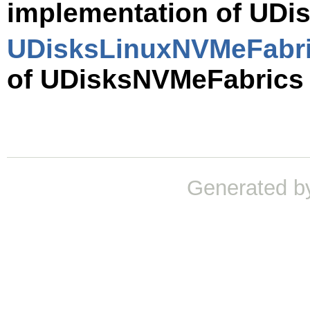
implementation of
UDis
UDisksLinuxNVMeFabr
of
UDisksNVMeFabrics
Generated b